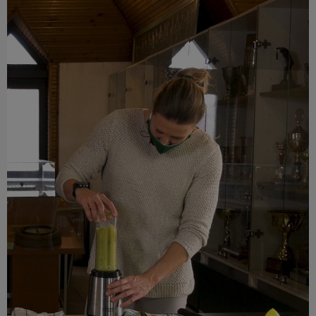
Múzeum
English