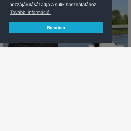
hozzájárulását adja a sütik használatához.
További információ.
Rendben
KAJAK-KENU
KOZÁK DANUTA: JÓ VOLT ÚJRA HALLGATNI A MAGYAR
HIMNUSZT
Friss Európa-bajnokunk szerint, Bodonyi Dórával, a párosuk
még sokat fejlődhet a tokiói olimpiáig.