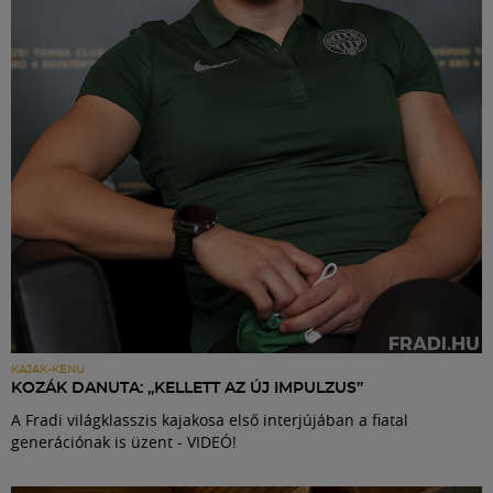
Labdarúgás
Szakosztályok
Meccscenter
Klub
Szolgáltatások
Shop
KAJAK-KENU
KOZÁK DANUTA: „KELLETT AZ ÚJ IMPULZUS”
A Fradi világklasszis kajakosa első interjújában a fiatal
Közösség
generációnak is üzent - VIDEÓ!