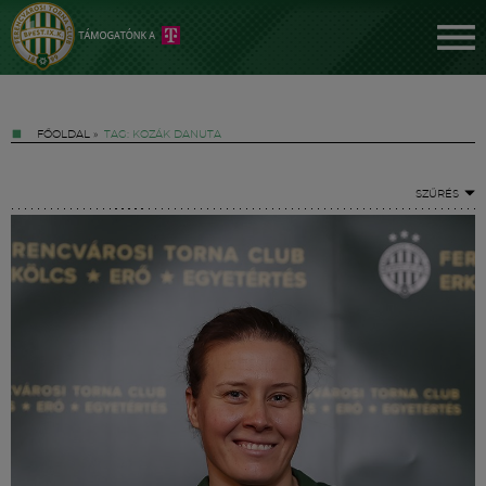
FŐOLDAL
»
TAG: KOZÁK DANUTA
SZŰRÉS
Jegyek
FM YouTube +
Hírek