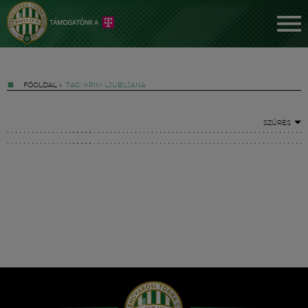
FŐOLDAL
»
TAG: KRIM LJUBLJANA
SZŰRÉS
Jegyek
FM YouTube +
Hírek