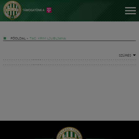
FŐOLDAL
»
TAG: KRIM LJUBLJANA
SZŰRÉS
Jegyek
FM YouTube +
Hírek