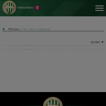
FŐOLDAL
»
TAG: KRIM LJUBLJANA
SZŰRÉS
Jegyek
FM YouTube +
Hírek