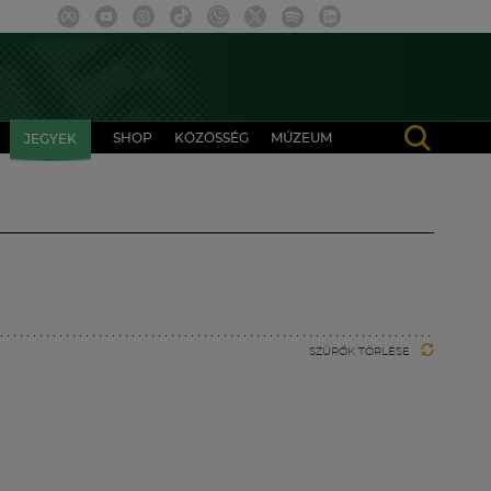
SHOP
KÖZÖSSÉG
MÚZEUM
JEGYEK
SZŰRŐK TÖRLÉSE