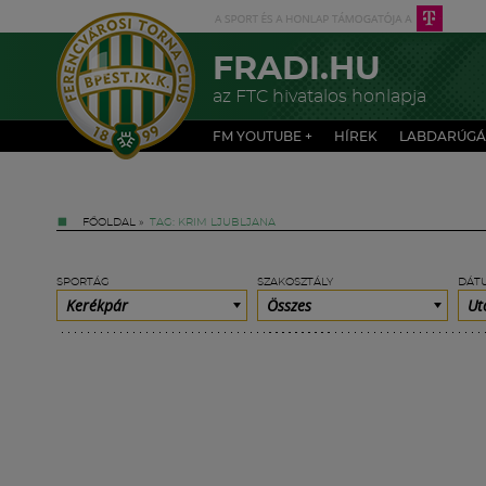
FRADI.HU
az FTC hivatalos honlapja
FM YOUTUBE +
HÍREK
LABDARÚGÁ
FŐOLDAL
»
TAG: KRIM LJUBLJANA
SPORTÁG
SZAKOSZTÁLY
DÁT
Kerékpár
Összes
Ut