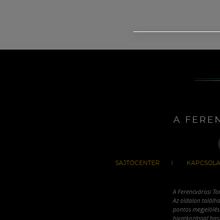
A FERE
SAJTÓCENTER
KAPCSOLA
A Ferencvárosi To
Az oldalon találha
pontos megjelölésé
hivatkozással has