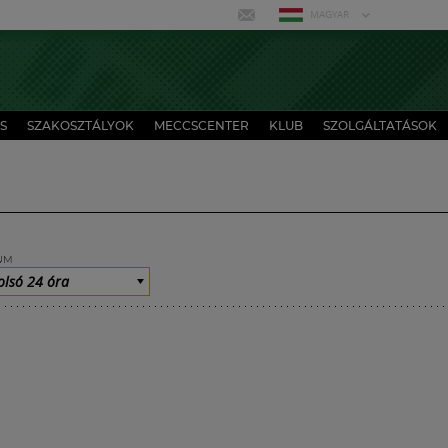
MAGYAR
S
SZAKOSZTÁLYOK
MECCSCENTER
KLUB
SZOLGÁLTATÁSOK
UM
olsó 24 óra