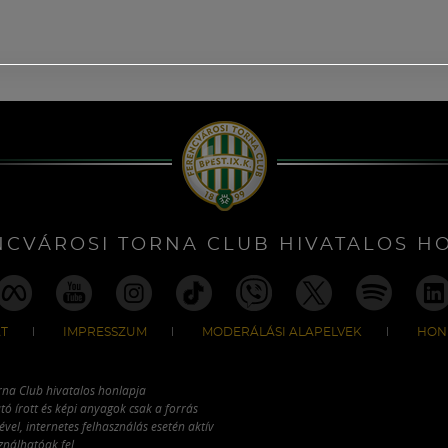
NCVÁROSI TORNA CLUB HIVATALOS H
T
IMPRESSZUM
MODERÁLÁSI ALAPELVEK
HON
rna Club hivatalos honlapja
tó írott és képi anyagok csak a forrás
vel, internetes felhasználás esetén aktív
ználhatóak fel.