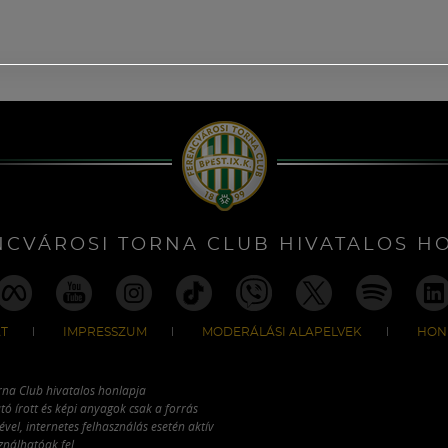
NCVÁROSI TORNA CLUB HIVATALOS H
T
IMPRESSZUM
MODERÁLÁSI ALAPELVEK
HON
rna Club hivatalos honlapja
tó írott és képi anyagok csak a forrás
vel, internetes felhasználás esetén aktív
ználhatóak fel.