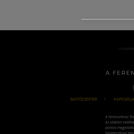
A FERE
SAJTÓCENTER
KAPCSOLA
A Ferencvárosi To
Az oldalon találha
pontos megjelölésé
hivatkozással has