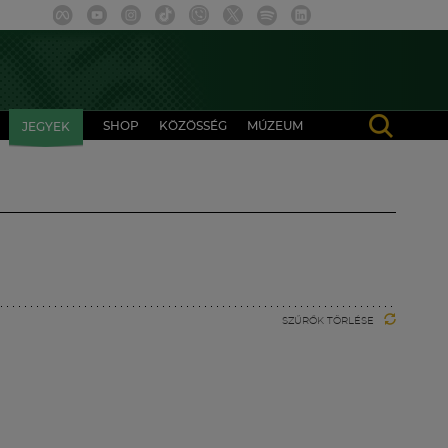
SHOP
KÖZÖSSÉG
MÚZEUM
JEGYEK
SZŰRŐK TÖRLÉSE