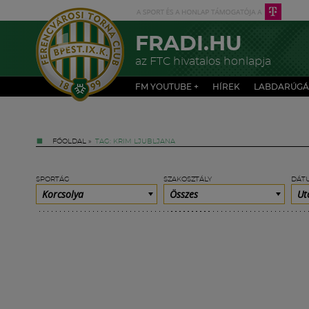
FRADI.HU
az FTC hivatalos honlapja
FM YOUTUBE +
HÍREK
LABDARÚGÁ
FŐOLDAL
»
TAG: KRIM LJUBLJANA
SPORTÁG
SZAKOSZTÁLY
DÁT
Korcsolya
Összes
Ut