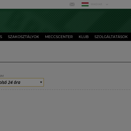
MAGYAR
S
SZAKOSZTÁLYOK
MECCSCENTER
KLUB
SZOLGÁLTATÁSOK
UM
olsó 24 óra