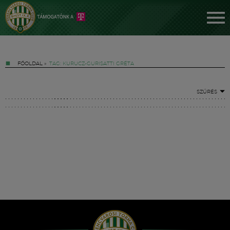
FŐOLDAL
»
TAG: KURUCZ-GURISATTI GRÉTA
SZŰRÉS
Jegyek
FM YouTube +
Hírek