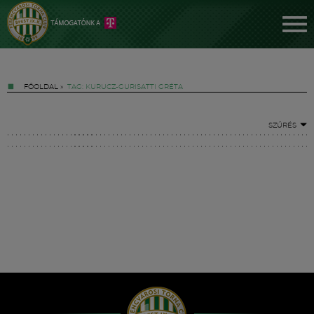
FŐOLDAL
»
TAG: KURUCZ-GURISATTI GRÉTA
SZŰRÉS
Jegyek
FM YouTube +
Hírek