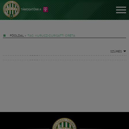
FŐOLDAL
»
TAG: KURUCZ-GURISATTI GRÉTA
SZŰRÉS
Jegyek
FM YouTube +
Hírek