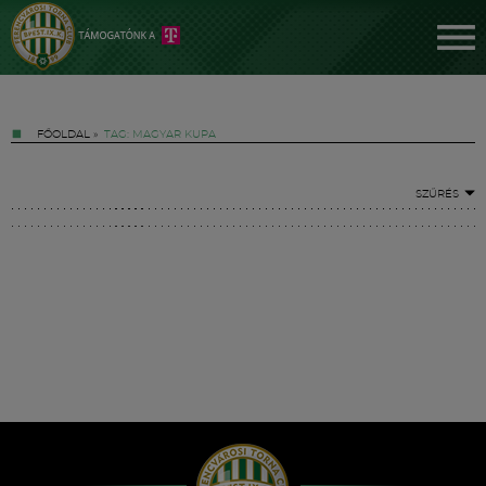
FŐOLDAL
»
TAG: MAGYAR KUPA
SZŰRÉS
Jegyek
FM YouTube +
Hírek