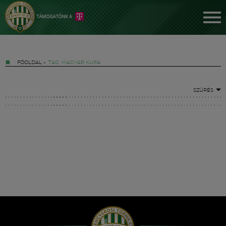
FŐOLDAL
»
TAG: MAGYAR KUPA
SZŰRÉS
Jegyek
FM YouTube +
Hírek