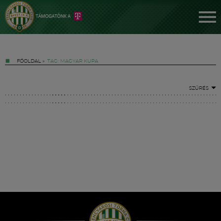
FŐOLDAL
»
TAG: MAGYAR KUPA
SZŰRÉS
Jegyek
FM YouTube +
Hírek