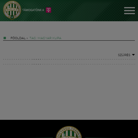
FŐOLDAL
»
TAG: MAGYAR KUPA
SZŰRÉS
Jegyek
FM YouTube +
Hírek