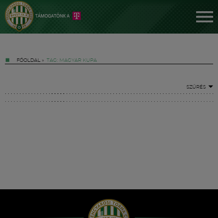
FŐOLDAL
»
TAG: MAGYAR KUPA
SZŰRÉS
Jegyek
FM YouTube +
Hírek