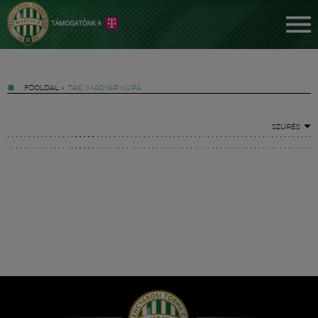
FŐOLDAL
»
TAG: MAGYAR KUPA
SZŰRÉS
Jegyek
FM YouTube +
Hírek