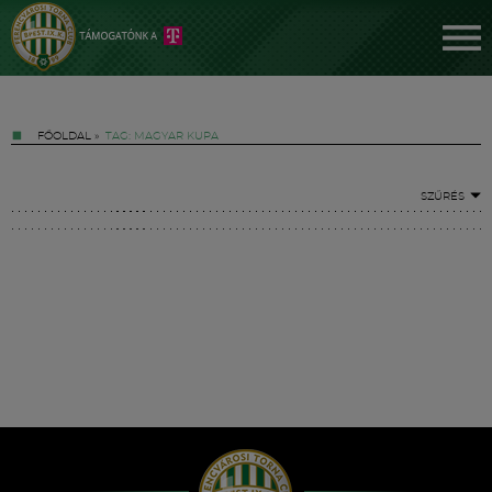
FŐOLDAL
»
TAG: MAGYAR KUPA
SZŰRÉS
Jegyek
FM YouTube +
Hírek