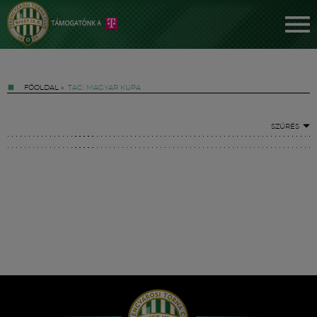
FŐOLDAL
»
TAG: MAGYAR KUPA
SZŰRÉS
Jegyek
FM YouTube +
Hírek