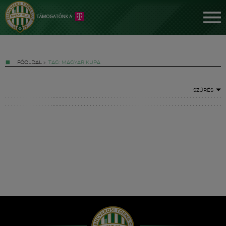
FŐOLDAL
»
TAG: MAGYAR KUPA
SZŰRÉS
Jegyek
FM YouTube +
Hírek