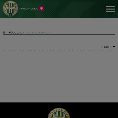
FŐOLDAL
»
TAG: MAGYAR KUPA
SZŰRÉS
Jegyek
FM YouTube +
Hírek