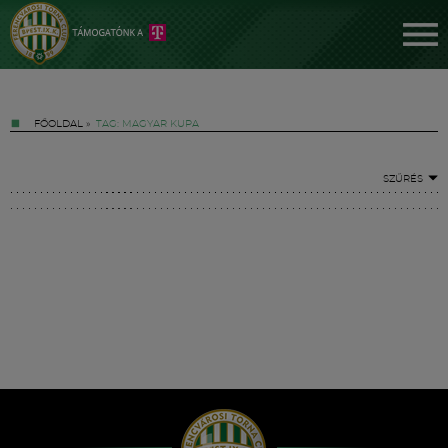
FŐOLDAL
»
TAG: MAGYAR KUPA
SZŰRÉS
Jegyek
FM YouTube +
Hírek