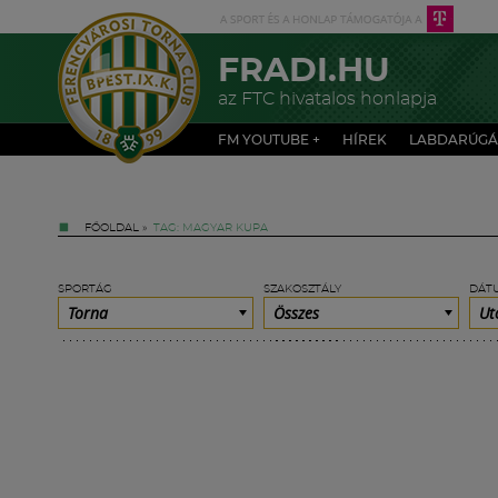
FRADI.HU
az FTC hivatalos honlapja
FM YOUTUBE +
HÍREK
LABDARÚGÁ
FŐOLDAL
»
TAG: MAGYAR KUPA
SPORTÁG
SZAKOSZTÁLY
DÁT
Torna
Összes
Ut