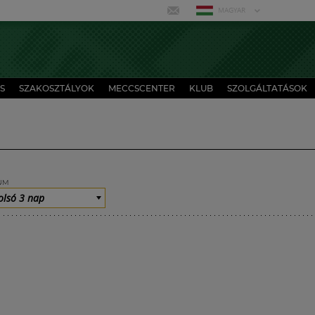
MAGYAR
S
SZAKOSZTÁLYOK
MECCSCENTER
KLUB
SZOLGÁLTATÁSOK
UM
olsó 3 nap