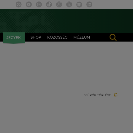
SHOP
KÖZÖSSÉG
MÚZEUM
JEGYEK
SZŰRŐK TÖRLÉSE