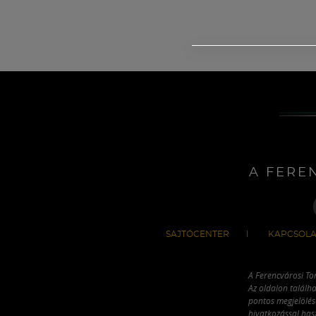
A FERE
SAJTÓCENTER
KAPCSOLA
A Ferencvárosi To
Az oldalon találha
pontos megjelölésé
hivatkozással has