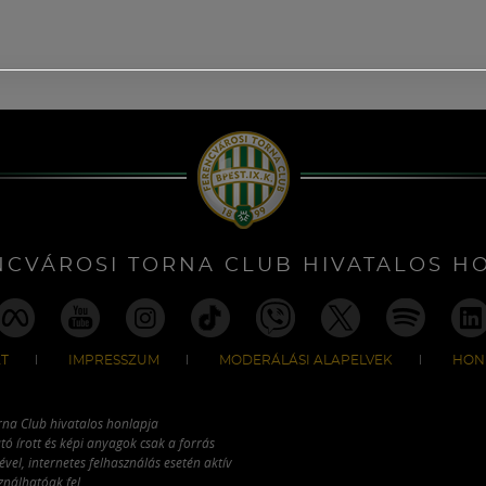
NCVÁROSI TORNA CLUB HIVATALOS H
T
IMPRESSZUM
MODERÁLÁSI ALAPELVEK
HON
rna Club hivatalos honlapja
tó írott és képi anyagok csak a forrás
vel, internetes felhasználás esetén aktív
ználhatóak fel.