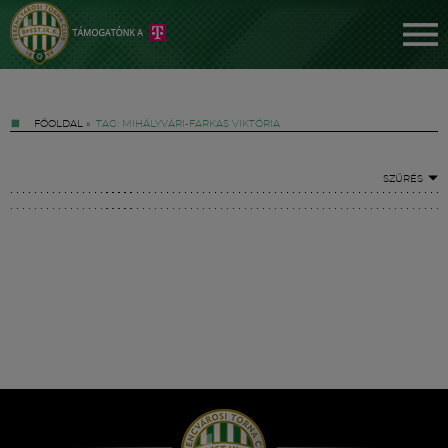
FŐOLDAL
»
TAG: MIHÁLYVÁRI-FARKAS VIKTÓRIA
SZŰRÉS
Jegyek
FM YouTube +
Hírek