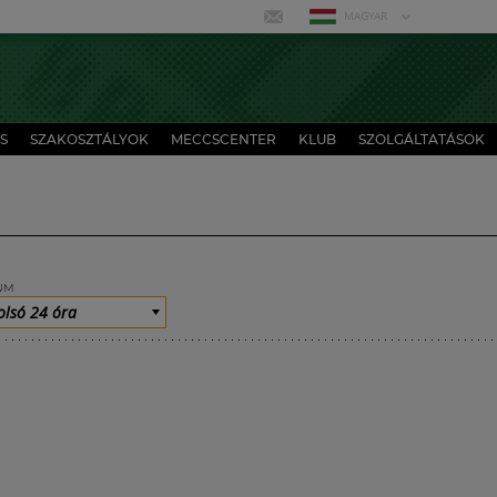
MAGYAR
S
SZAKOSZTÁLYOK
MECCSCENTER
KLUB
SZOLGÁLTATÁSOK
UM
olsó 24 óra