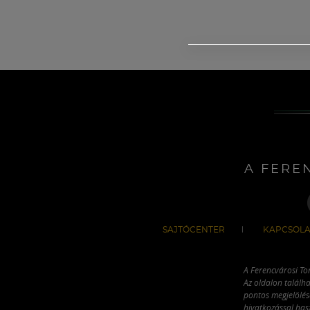
A FERE
SAJTÓCENTER
KAPCSOLA
A Ferencvárosi To
Az oldalon találha
pontos megjelölésé
hivatkozással has