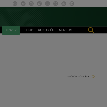
SHOP
KÖZÖSSÉG
MÚZEUM
JEGYEK
SZŰRŐK TÖRLÉSE