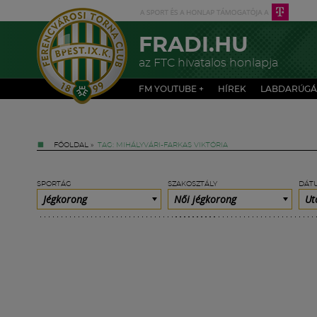
FRADI.HU
az FTC hivatalos honlapja
FM YOUTUBE +
HÍREK
LABDARÚGÁ
FŐOLDAL
»
TAG: MIHÁLYVÁRI-FARKAS VIKTÓRIA
SPORTÁG
SZAKOSZTÁLY
DÁT
Jégkorong
Női jégkorong
Ut