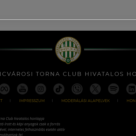
NCVÁROSI TORNA CLUB HIVATALOS H
T
IMPRESSZUM
MODERÁLÁSI ALAPELVEK
HON
rna Club hivatalos honlapja
tó írott és képi anyagok csak a forrás
vel, internetes felhasználás esetén aktív
ználhatóak fel.