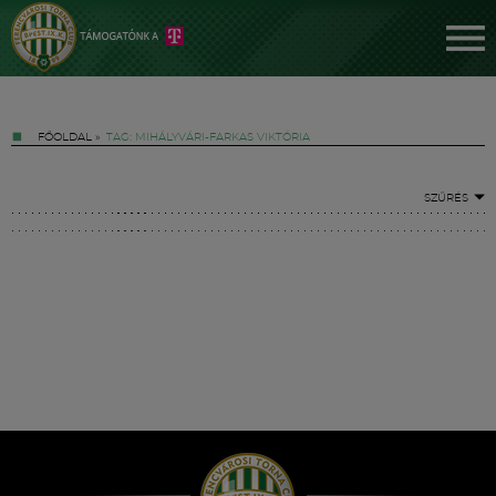
FŐOLDAL
»
TAG: MIHÁLYVÁRI-FARKAS VIKTÓRIA
SZŰRÉS
Jegyek
FM YouTube +
Hírek