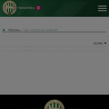
FŐOLDAL
»
TAG: MOSONMAGYARÓVÁR
SZŰRÉS
Jegyek
FM YouTube +
Hírek