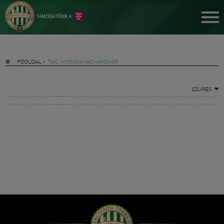
FŐOLDAL
»
TAG: MOSONMAGYARÓVÁR
SZŰRÉS
Jegyek
FM YouTube +
Hírek