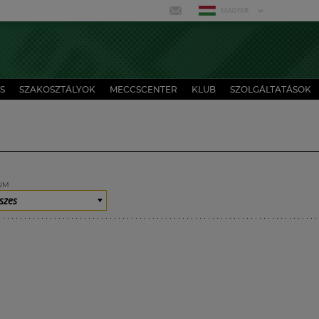
MAGYAR
S
SZAKOSZTÁLYOK
MECCSCENTER
KLUB
SZOLGÁLTATÁSOK
UM
szes