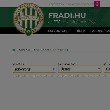
FRADI.HU
az FTC hivatalos honlapja
FM YOUTUBE +
HÍREK
LABDARÚGÁ
FŐOLDAL
»
TAG: MOSONMAGYARÓVÁR
SPORTÁG
SZAKOSZTÁLY
DÁT
Jégkorong
Összes
Ös