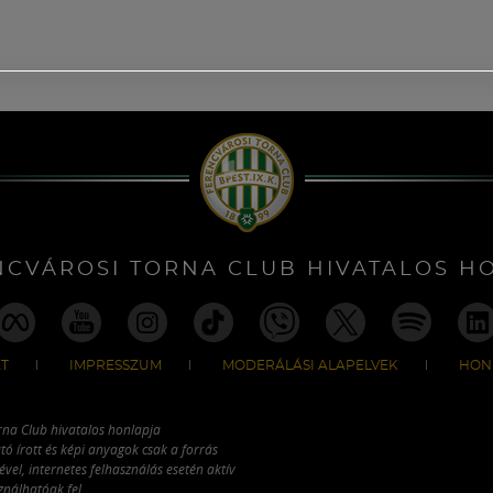
NCVÁROSI TORNA CLUB HIVATALOS H
T
IMPRESSZUM
MODERÁLÁSI ALAPELVEK
HON
rna Club hivatalos honlapja
tó írott és képi anyagok csak a forrás
vel, internetes felhasználás esetén aktív
ználhatóak fel.