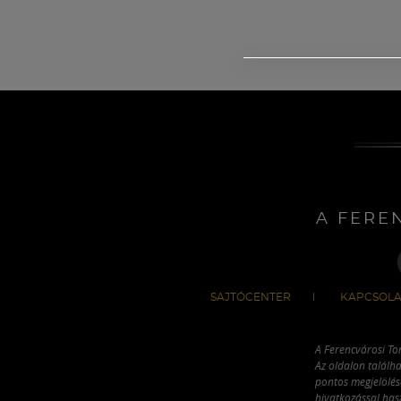
A FERE
SAJTÓCENTER
KAPCSOLA
A Ferencvárosi To
Az oldalon találha
pontos megjelölésé
hivatkozással has