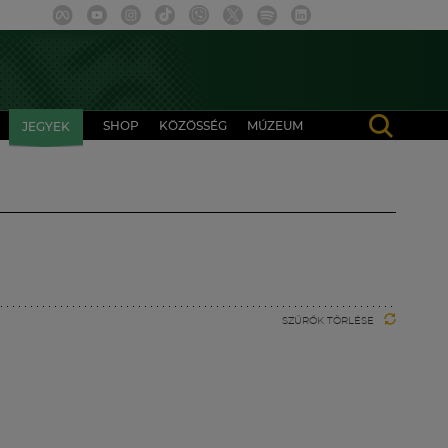
SHOP
KÖZÖSSÉG
MÚZEUM
JEGYEK
SZŰRŐK TÖRLÉSE