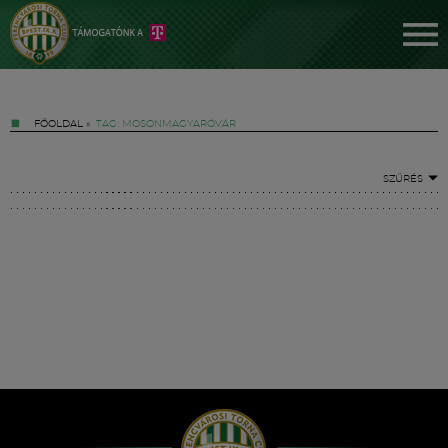
FŐOLDAL
»
TAG: MOSONMAGYARÓVÁR
SZŰRÉS
Jegyek
FM YouTube +
Hírek