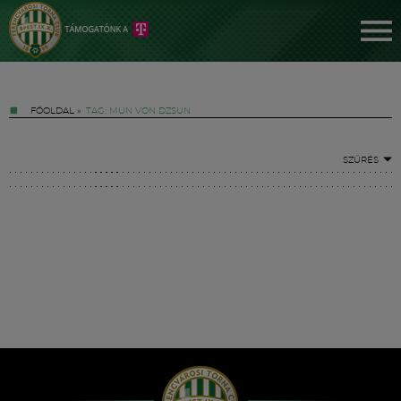
FŐOLDAL
»
TAG: MUN VON DZSUN
SZŰRÉS
Jegyek
FM YouTube +
Hírek