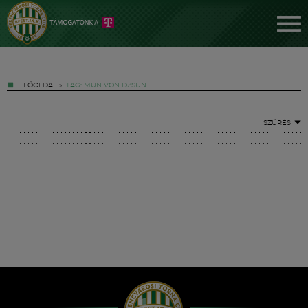
FŐOLDAL
»
TAG: MUN VON DZSUN
SZŰRÉS
Jegyek
FM YouTube +
Hírek