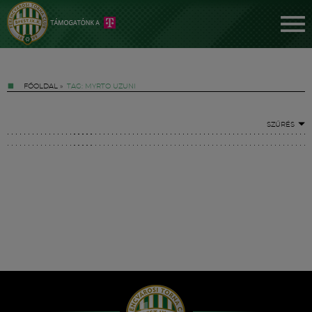
FŐOLDAL
»
TAG: MYRTO UZUNI
SZŰRÉS
Jegyek
FM YouTube +
Hírek