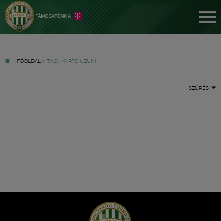
FŐOLDAL
»
TAG: MYRTO UZUNI
SZŰRÉS
Jegyek
FM YouTube +
Hírek