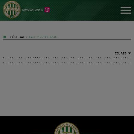
FŐOLDAL
»
TAG: MYRTO UZUNI
SZŰRÉS
Jegyek
FM YouTube +
Hírek