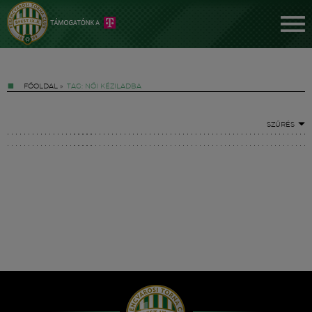
FŐOLDAL
»
TAG: NŐI KÉZILADBA
SZŰRÉS
Jegyek
FM YouTube +
Hírek