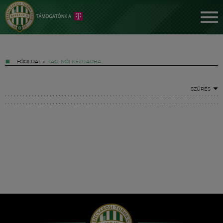
FŐOLDAL
»
TAG: NŐI KÉZILADBA
SZŰRÉS
Jegyek
FM YouTube +
Hírek