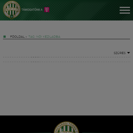
FŐOLDAL
»
TAG: NŐI KÉZILADBA
SZŰRÉS
Jegyek
FM YouTube +
Hírek