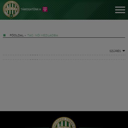
FŐOLDAL
»
TAG: NŐI KÉZILADBA
SZŰRÉS
Jegyek
FM YouTube +
Hírek