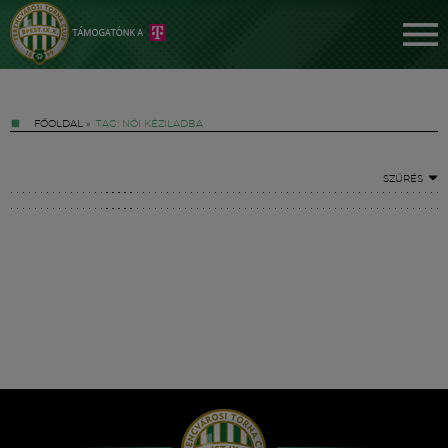
FŐOLDAL
»
TAG: NŐI KÉZILADBA
SZŰRÉS
Jegyek
FM YouTube +
Hírek