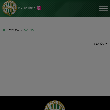
FŐOLDAL
»
TAG: NB II
SZŰRÉS
Jegyek
FM YouTube +
Hírek