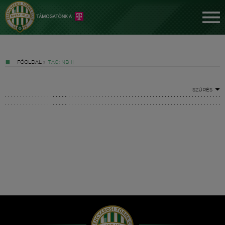
FŐOLDAL
»
TAG: NB II
SZŰRÉS
Jegyek
FM YouTube +
Hírek