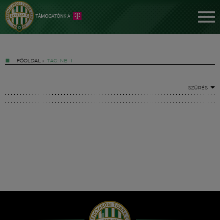
FŐOLDAL
»
TAG: NB II
SZŰRÉS
Jegyek
FM YouTube +
Hírek