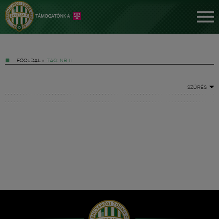
FŐOLDAL
»
TAG: NB II
SZŰRÉS
Jegyek
FM YouTube +
Hírek