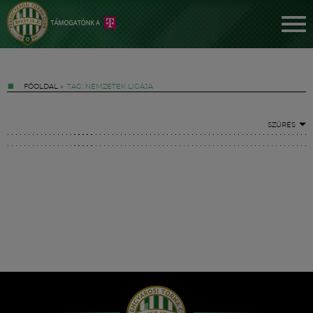
FŐOLDAL
»
TAG: NEMZETEK LIGÁJA
SZŰRÉS
Jegyek
FM YouTube +
Hírek