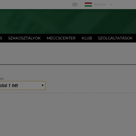
MAGYAR
S
SZAKOSZTÁLYOK
MECCSCENTER
KLUB
SZOLGÁLTATÁSOK
UM
olsó 1 hét