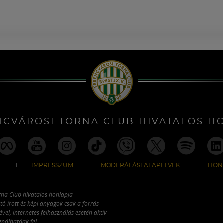
NCVÁROSI TORNA CLUB HIVATALOS H
T
IMPRESSZUM
MODERÁLÁSI ALAPELVEK
HON
rna Club hivatalos honlapja
tó írott és képi anyagok csak a forrás
vel, internetes felhasználás esetén aktív
ználhatóak fel.