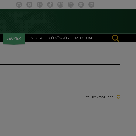
SHOP
KÖZÖSSÉG
MÚZEUM
JEGYEK
SZŰRŐK TÖRLÉSE