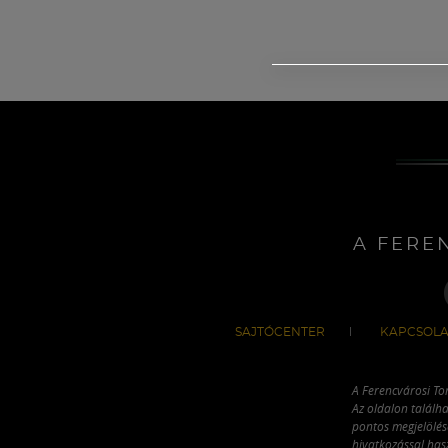
A FERE
SAJTÓCENTER
KAPCSOLA
A Ferencvárosi To
Az oldalon találha
pontos megjelölésé
hivatkozással has