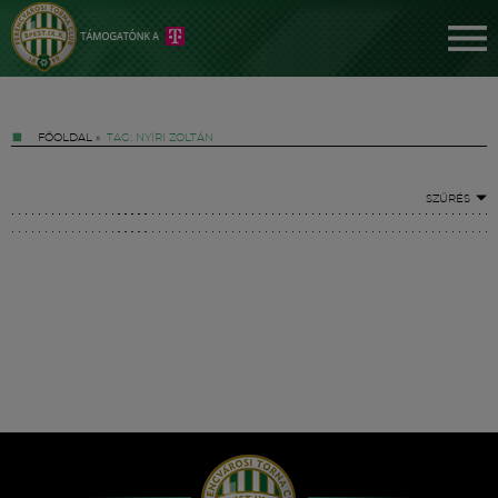
FŐOLDAL
»
TAG: NYÍRI ZOLTÁN
SZŰRÉS
Jegyek
FM YouTube +
Hírek