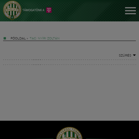
FŐOLDAL
»
TAG: NYÍRI ZOLTÁN
SZŰRÉS
Jegyek
FM YouTube +
Hírek