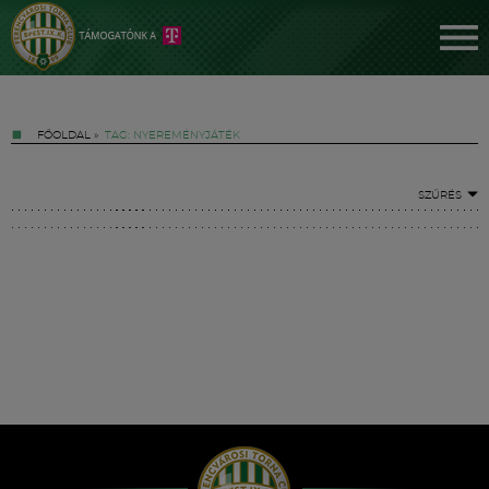
FŐOLDAL
»
TAG: NYEREMÉNYJÁTÉK
SZŰRÉS
Jegyek
FM YouTube +
Hírek