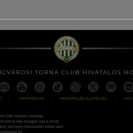
NCVÁROSI TORNA CLUB HIVATALOS H
T
IMPRESSZUM
MODERÁLÁSI ALAPELVEK
HON
rna Club hivatalos honlapja
tó írott és képi anyagok csak a forrás
vel, internetes felhasználás esetén aktív
ználhatóak fel.