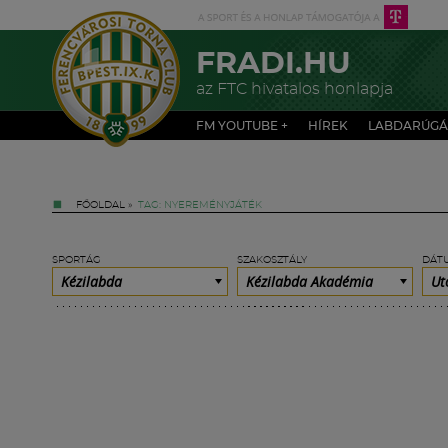
FRADI.HU
az FTC hivatalos honlapja
FM YOUTUBE +
HÍREK
LABDARÚGÁ
FŐOLDAL
»
TAG: NYEREMÉNYJÁTÉK
SPORTÁG
SZAKOSZTÁLY
DÁT
Kézilabda
Kézilabda Akadémia
Ut