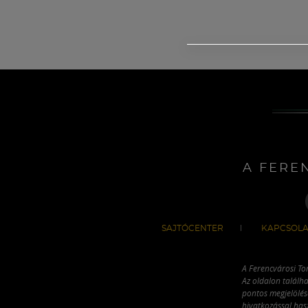
A FERE
SAJTÓCENTER
KAPCSOLA
A Ferencvárosi To
Az oldalon találha
pontos megjelölésé
hivatkozással has