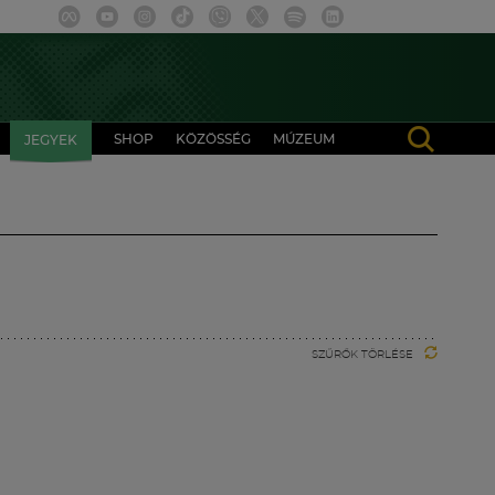
SHOP
KÖZÖSSÉG
MÚZEUM
JEGYEK
SZŰRŐK TÖRLÉSE