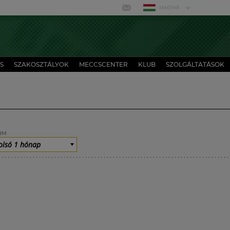
MAGYAR
S
SZAKOSZTÁLYOK
MECCSCENTER
KLUB
SZOLGÁLTATÁSOK
UM
olsó 1 hónap