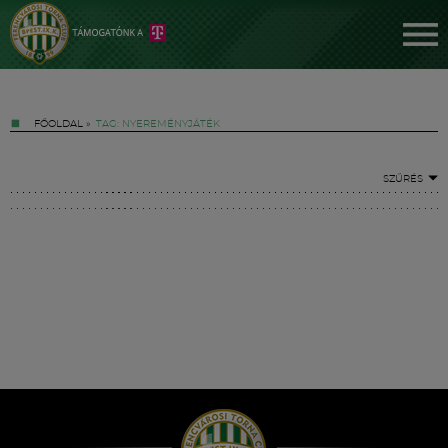
FŐOLDAL
»
TAG: NYEREMÉNYJÁTÉK
SZŰRÉS
Jegyek
FM YouTube +
Hírek