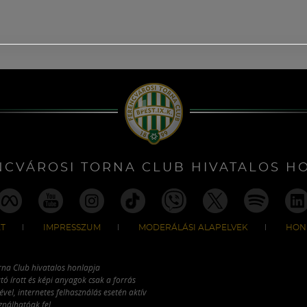
NCVÁROSI TORNA CLUB HIVATALOS H
T
IMPRESSZUM
MODERÁLÁSI ALAPELVEK
HON
rna Club hivatalos honlapja
tó írott és képi anyagok csak a forrás
vel, internetes felhasználás esetén aktív
ználhatóak fel.