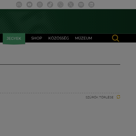
SHOP
KÖZÖSSÉG
MÚZEUM
JEGYEK
SZŰRŐK TÖRLÉSE