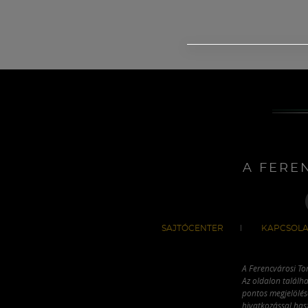
A FERE
SAJTÓCENTER
KAPCSOLA
A Ferencvárosi To
Az oldalon találha
pontos megjelölésé
hivatkozással has