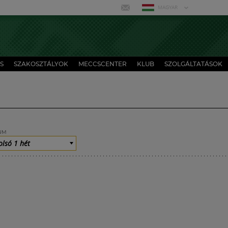
MAGYAR
S
SZAKOSZTÁLYOK
MECCSCENTER
KLUB
SZOLGÁLTATÁSOK
UM
olsó 1 hét