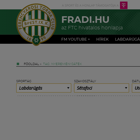
FRADI.HU
az FTC hivatalos honlapja
FM YOUTUBE +
HÍREK
LABDARÚGÁ
FŐOLDAL
»
TAG: NYEREMÉNYJÁTÉK
SPORTÁG
SZAKOSZTÁLY
DÁT
Labdarúgás
Sétafoci
Ut